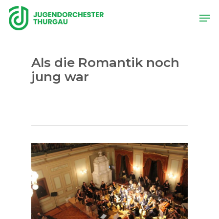
Skip
Men
to
main
content
Als die Romantik noch
jung war