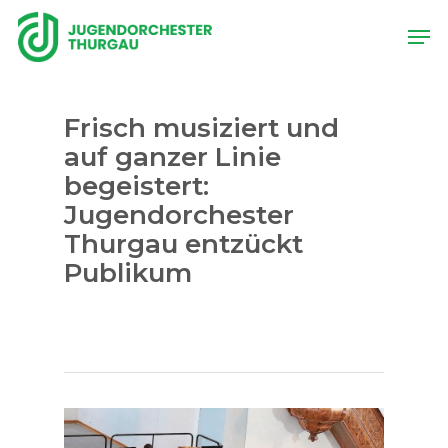
Skip
Men
to
main
content
Frisch musiziert und
auf ganzer Linie
begeistert:
Jugendorchester
Thurgau entzückt
Publikum