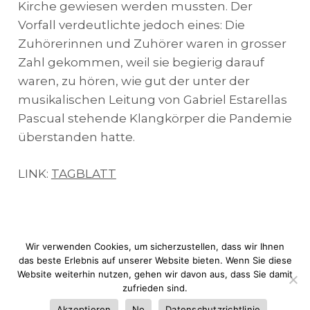
Kirche gewiesen werden mussten. Der
Vorfall verdeutlichte jedoch eines: Die
Zuhörerinnen und Zuhörer waren in grosser
Zahl gekommen, weil sie begierig darauf
waren, zu hören, wie gut der unter der
musikalischen Leitung von Gabriel Estarellas
Pascual stehende Klangkörper die Pandemie
überstanden hatte.
LINK:
TAGBLATT
Wir verwenden Cookies, um sicherzustellen, dass wir Ihnen
das beste Erlebnis auf unserer Website bieten. Wenn Sie diese
Website weiterhin nutzen, gehen wir davon aus, dass Sie damit
© JOTG |
Rechtliche Warnung
|
Cookie-
zufrieden sind.
Richtlinie
|
Web design:
dimage.es
Akzeptieren
No
Datenschutzrichtlinie