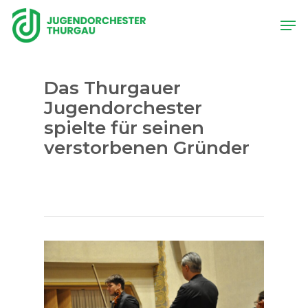
Skip
Men
to
main
content
Das Thurgauer
Jugendorchester
spielte für seinen
verstorbenen Gründer