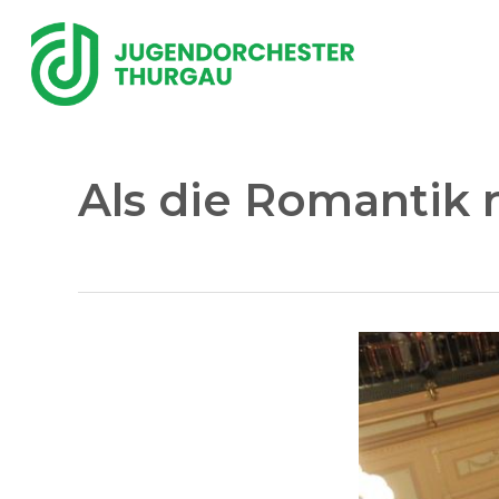
Skip
to
main
content
Als die Romantik 