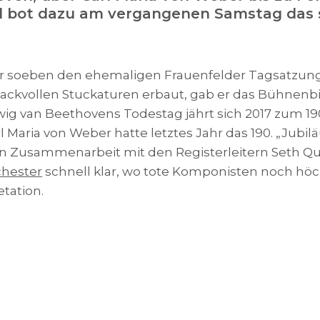
 bot dazu am vergangenen Samstag das st
er soeben den ehemaligen Frauenfelder Tagsatzungs
ollen Stuckaturen erbaut, gab er das Bühnenbild 
g van Beethovens Todestag jährt sich 2017 zum 190.
 Maria von Weber hatte letztes Jahr das 190. „Jubi
l, in Zusammenarbeit mit den Registerleitern Seth Q
hester
schnell klar, wo tote Komponisten noch höchs
etation.