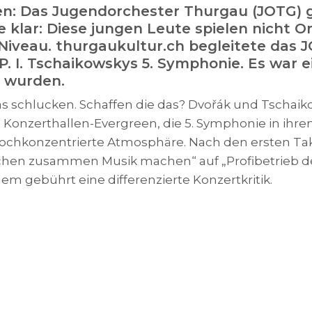
ieren: Das Jugendorchester Thurgau (JOTG
te klar: Diese jungen Leute spielen nicht O
 Niveau. thurgaukultur.ch begleitete das 
P. I. Tschaikowskys 5. Symphonie. Es war
n wurden.
was schlucken. Schaffen die das? Dvořák und Tschai
n Konzerthallen-Evergreen, die 5. Symphonie in i
hochkonzentrierte Atmosphäre. Nach den ersten Ta
chen zusammen Musik machen“ auf „Profibetrieb de
dem gebührt eine differenzierte Konzertkritik.